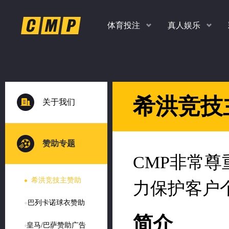
体育投注
真人娱乐
返水
返水
返水
返水
高达
高达
高达
高达
关于我们
时时彩、PK10、香港彩
老虎机，捕鱼，真人
扫码
下
1.0
1.0
1.10
1.20
各种玩法任你玩
多款经典游戏
%
%
赞助专题
希洪竞技主赞助
%
%
巴列卡诺球衣赞助
皇马/巴萨赞助广告